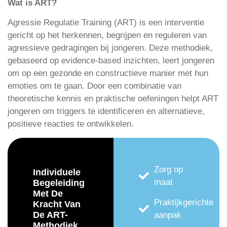
Wat is ART?
Agressie Regulatie Training (ART) is een interventie
gericht op het herkennen, begrijpen en reguleren van
agressieve gedragingen bij jongeren. Deze methodiek,
gebaseerd op evidence-based inzichten, leert jongeren
om op een gezonde en constructieve manier met hun
emoties om te gaan. Door een combinatie van
theoretische kennis en praktische oefeningen helpt ART
jongeren om triggers te identificeren en alternatieve,
positieve reacties te ontwikkelen.
Zorg op
Individuele
maat
Begeleiding
Met De
Praktijkgerichte
Kracht Van
De ART-
aanpak
Methodiek