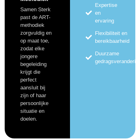
Expertise
Samen Sterk
en
past de ART-
ervaring
methodiek
zorgvuldig en
Flexibiliteit en
op maat toe,
bereikbaarheid
zodat elke
Duurzame
jongere
gedragsveranderin
begeleiding
krijgt die
perfect
aansluit bij
zijn of haar
persoonlijke
situatie en
doelen.