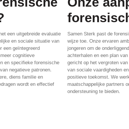
rensische
Onze aan
?
forensisc
et een uitgebreide evaluatie
Samen Sterk past de forensi
ijke en sociale situatie van
wijze toe. Onze ervaren amb
r een geïntegreerd
jongeren om de onderliggend
 meer cognitieve
achterhalen en een plan van
en en specifieke forensische
gericht op het vergroten van
n van negatieve patronen.
van sociale vaardigheden en
re, diens familie en
positieve toekomst. We werk
dragen wordt en effectief
maatschappelijke partners
ondersteuning te bieden.