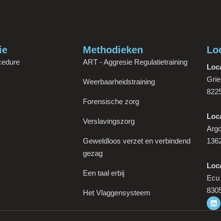
ie
Methodieken
Lo
cedure
ART - Aggresie Regulatietraining
Loca
Grie
Weerbaarheidstraining
8225
Forensische zorg
Loc
Verslavingszorg
Arg
Geweldloos verzet en verbindend
136
gezag
Loc
Een taal erbij
Ecu
830
Het Vlaggensysteem