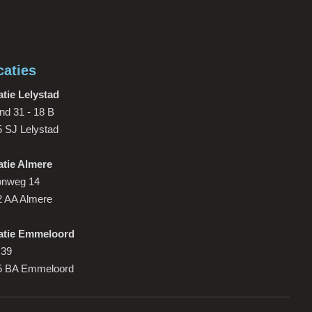
caties
tie Lelystad
nd 31 - 18 B
 SJ Lelystad
atie Almere
onweg 14
2 AA Almere
atie Emmeloord
 39
5 BA Emmeloord