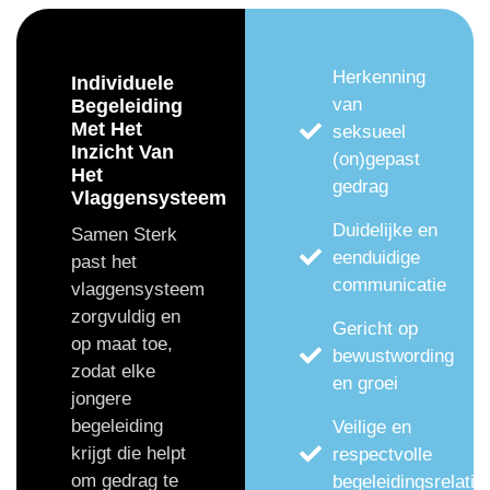
Herkenning
Individuele
van
Begeleiding
Met Het
seksueel
Inzicht Van
(on)gepast
Het
gedrag
Vlaggensysteem
Duidelijke en
Samen Sterk
eenduidige
past het
communicatie
vlaggensysteem
zorgvuldig en
Gericht op
op maat toe,
bewustwording
zodat elke
en groei
jongere
begeleiding
Veilige en
krijgt die helpt
respectvolle
om gedrag te
begeleidingsrelatie